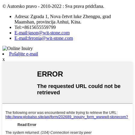
© Autorsko pravo - 2010-2022 : Sva prava pridržana.
Adresa: Zgrada 1, Nova četvrt luke Zhengpu, grad
Maanshan, provincija Anhui, Kina.
Tel:+8615655559799
E-mail:jason@wit-stone.com
E-mail:feronia@wit-stone.com
Pošaljite e-mail
x