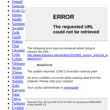
Somali
Samoan
Scots Gaelic
Shona
Sindhi
Sundanese
Swahili
Tajik
Tamil
Telugu
Thai
Ukrainian
Urdu
Uzbek
Vietnamese
Welsh
Xhosa
Yiddish
Yoruba
Zulu
Kinyarwanda
Tatar
Oriya
Turkmen
Uyghur