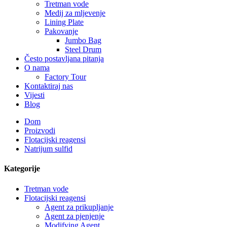
Tretman vode
Medij za mljevenje
Lining Plate
Pakovanje
Jumbo Bag
Steel Drum
Često postavljana pitanja
O nama
Factory Tour
Kontaktiraj nas
Vijesti
Blog
Dom
Proizvodi
Flotacijski reagensi
Natrijum sulfid
Kategorije
Tretman vode
Flotacijski reagensi
Agent za prikupljanje
Agent za pjenjenje
Modifying Agent