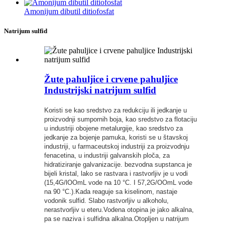
Amonijum dibutil ditiofosfat
Natrijum sulfid
Žute pahuljice i crvene pahuljice
Industrijski natrijum sulfid
Koristi se kao sredstvo za redukciju ili jedkanje u
proizvodnji sumpornih boja, kao sredstvo za flotaciju
u industriji obojene metalurgije, kao sredstvo za
jedkanje za bojenje pamuka, koristi se u štavskoj
industriji, u farmaceutskoj industriji za proizvodnju
fenacetina, u industriji galvanskih ploča, za
hidratiziranje galvanizacije. bezvodna supstanca je
bijeli kristal, lako se rastvara i rastvorljiv je u vodi
(15,4G/lOOmL vode na 10 °C. I 57,2G/OOmL vode
na 90 °C.).Kada reaguje sa kiselinom, nastaje
vodonik sulfid. Slabo rastvorljiv u alkoholu,
nerastvorljiv u eteru.Vodena otopina je jako alkalna,
pa se naziva i sulfidna alkalna.Otopljen u natrijum