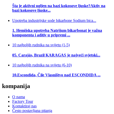
Šta je aktivni ugljen na bazi kokosove ljuske?Aktiv na
bazi kokosove ljuske...
Upotreba industrijske sode bikarbone Sodium bica...
1. Hemijska upotreba Natrijum bikarbonat je važna
komponenta i aditiv u pripremi ...
10 najboljih rudnika na svijetu (1-5)
05. Carajás, Brazil KARAGAS je najveći svjetski...
10 najboljih rudnika na svijetu (6-10)
10.Escondida, Čile Vlasništvo nad ESCONDIDA ...
kompanija
O nama
Factory Tour
Kontaktiraj nas
Često postavljana pitanja