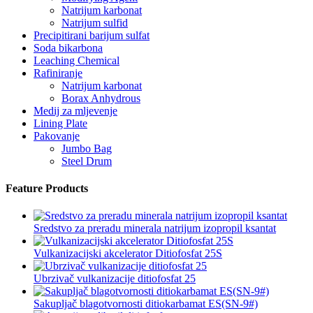
Natrijum karbonat
Natrijum sulfid
Precipitirani barijum sulfat
Soda bikarbona
Leaching Chemical
Rafiniranje
Natrijum karbonat
Borax Anhydrous
Medij za mljevenje
Lining Plate
Pakovanje
Jumbo Bag
Steel Drum
Feature Products
Sredstvo za preradu minerala natrijum izopropil ksantat
Vulkanizacijski akcelerator Ditiofosfat 25S
Ubrzivač vulkanizacije ditiofosfat 25
Sakupljač blagotvornosti ditiokarbamat ES(SN-9#)