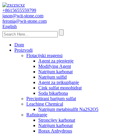
+8615655559799
jason@wit-stone.com
feronia@wit-stone.com
English
Dom
Proizvodi
Flotacijski reagensi
Agent za pjenjenje
Modifying Agent
Natrijum karbonat
Natrijum sulfid
Agent za prikupljanje
Cink sulfat monohidrat
Soda bikarbona
Precipitirani barijum sulfat
Leaching Chemical
Natrijum metabisulfit Na2S2O5
Rafiniranje
Stroncijev karbonat
Natrijum karbonat
Borax Anhydrous