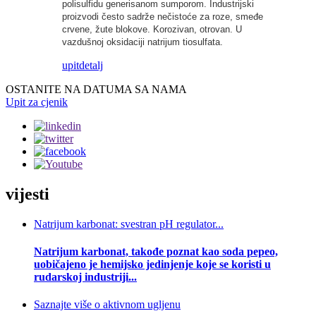
polisulfidu generisanom sumporom. Industrijski
proizvodi često sadrže nečistoće za roze, smeđe
crvene, žute blokove. Korozivan, otrovan. U
vazdušnoj oksidaciji natrijum tiosulfata.
upit
detalj
OSTANITE NA DATUMA SA NAMA
Upit za cjenik
vijesti
Natrijum karbonat: svestran pH regulator...
Natrijum karbonat, takođe poznat kao soda pepeo,
uobičajeno je hemijsko jedinjenje koje se koristi u
rudarskoj industriji...
Saznajte više o aktivnom ugljenu